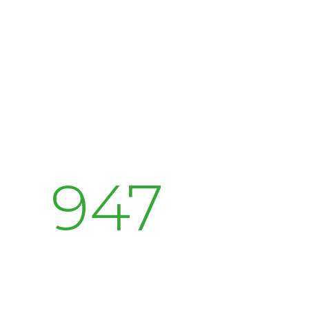
1241
Live Music Attended