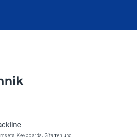
hnik
ckline
msets, Keyboards, Gitarren und