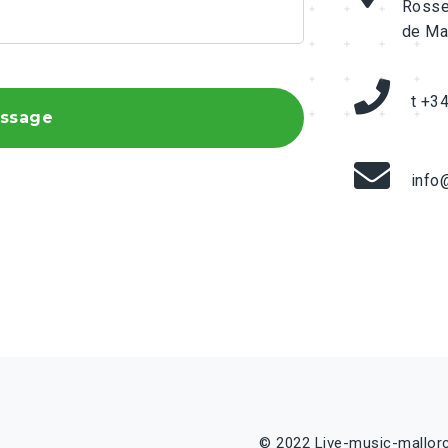
Rosse
de Ma
t +3
ssage
info
© 2022 Live-music-mallor