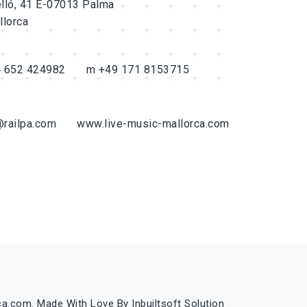
lló, 41 E-07013 Palma
llorca
4 652 424982
m +49 171 8153715
@railpa.com
www.live-music-mallorca.com
ca.com. Made With Love By
Inbuiltsoft Solution